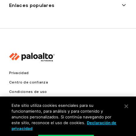
Enlaces populares
Privacidad
Centro de confianza
Condiciones de uso
Documentación
Este sitio utiliza cookies esenciales para su
funcionamiento, para análisis y para contenido y
Copyright © 2026 Palo Alto Networks. Todos los derechos
anuncios personalizados. Si continúa navegando por
reservados
este sitio, reconoce el uso de cookies.
Declaración de
privacidad
MX