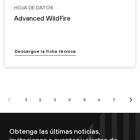
HOJA DE DATOS
Advanced WildFire
Descargue la ficha técnica
1
2
3
4
5
6
7
Obtenga las últimas noticias,
invitaciones a eventos y alertas de